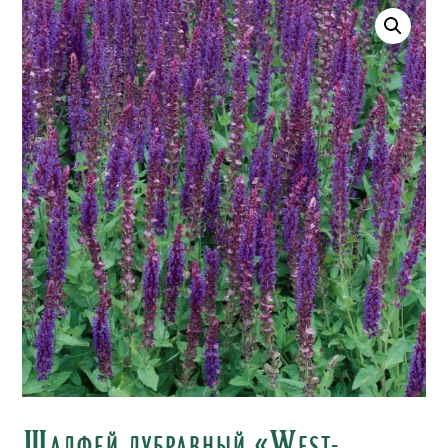
Шалфей дубравный «West-