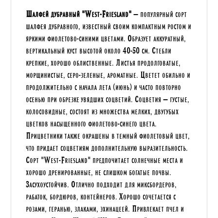
Шалфей дубравный "West-Friesland"
— популярный сорт
шалфея дубравного, известный своим компактным ростом и
яркими фиолетово-синими цветами. Образует аккуратный,
вертикальный куст высотой около 40-50 см. Стебли
крепкие, хорошо облиственные. Листья продолговатые,
морщинистые, серо-зеленые, ароматные. Цветет обильно и
продолжительно с начала лета (июнь) и часто повторно
осенью при обрезке увядших соцветий. Соцветия — густые,
колосовидные, состоят из множества мелких, двугубых
цветков насыщенного фиолетово-синего цвета.
Прицветники также окрашены в темный фиолетовый цвет,
что придает соцветиям дополнительную выразительность.
Сорт "West-Friesland" предпочитает солнечные места и
хорошо дренированные, не слишком богатые почвы.
Засухоустойчив. Отлично подходит для миксбордеров,
рабаток, бордюров, контейнеров. Хорошо сочетается с
розами, геранью, злаками, эхинацеей. Привлекает пчел и