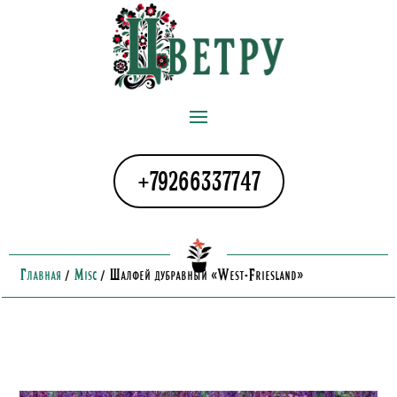
+79266337747
Главная
/
Misc
/
Шалфей дубравный «West-Friesland»